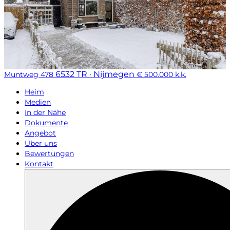
6532 TR · Nijmegen
Muntweg 478
€ 500.000 k.k.
Heim
Medien
In der Nähe
Dokumente
Angebot
Über uns
Bewertungen
Kontakt