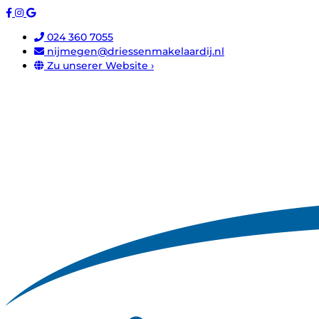
024 360 7055
nijmegen@driessenmakelaardij.nl
Zu unserer Website ›