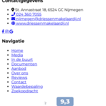
Contactgegevens
St. Annastraat 18, 6524 GC Nijmegen
024 360 7055
nijmegen@driessenmakelaardij.nl
www.driessenmakelaardij.nl
Navigatie
Home
Media
In de buurt
Documenten
Aanbod
Over ons
Reviews
Contact
Waardebepaling
Zoekopdracht